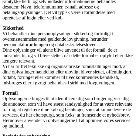
samtykke hertil og selv indtaster informationerne behandles
desuden: Navn, telefonnummer, e-mail, adresse og
betalingsoplysninger. Det vil typisk være i forbindelse med
oprettelse af login eller ved køb.
Sikkerhed
Vi behandler dine personoplysninger sikkert og fortroligt i
overensstemmelse med gældende lovgivning, herunder
persondataforordningen og databeskyttelsesloven.
Dine oplysninger vil alene blive anvendt til det formål, de er
indsamlet til, og vil blive slettet, når dette formål er opfyldt eller ikke
længere relevant.
Vi har truffet tekniske og organisatoriske foranstaltninger mod, at
dine oplysninger hændeligt eller ulovligt bliver slettet, offentliggjort,
fortabt, forringet eller kommer til uvedkommendes kendskab,
misbruges eller i øvrigt behandles i strid med lovgivningen.
Formål
Oplysningerne bruges til at identificere dig som bruger og vise dig
de annoncer, som vil have størst sandsynlighed for at være relevante
for dig, at registrere dine køb og betalinger, samt at kunne levere de
services, du har efterspurgt, som f.eks. at fremsende et nyhedsbrev.
Herudover anvender vi oplysningerne til at optimere vores services
og indhold.