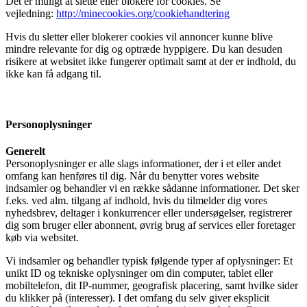
Det er muligt at slette eller blokere for cookies. Se
vejledning:
http://minecookies.org/cookiehandtering
Hvis du sletter eller blokerer cookies vil annoncer kunne blive
mindre relevante for dig og optræde hyppigere. Du kan desuden
risikere at websitet ikke fungerer optimalt samt at der er indhold, du
ikke kan få adgang til.
Personoplysninger
Generelt
Personoplysninger er alle slags informationer, der i et eller andet
omfang kan henføres til dig. Når du benytter vores website
indsamler og behandler vi en række sådanne informationer. Det sker
f.eks. ved alm. tilgang af indhold, hvis du tilmelder dig vores
nyhedsbrev, deltager i konkurrencer eller undersøgelser, registrerer
dig som bruger eller abonnent, øvrig brug af services eller foretager
køb via websitet.
Vi indsamler og behandler typisk følgende typer af oplysninger: Et
unikt ID og tekniske oplysninger om din computer, tablet eller
mobiltelefon, dit IP-nummer, geografisk placering, samt hvilke sider
du klikker på (interesser). I det omfang du selv giver eksplicit