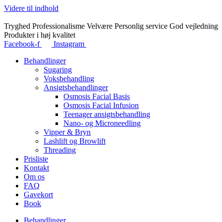
Videre til indhold
Tryghed
Professionalisme
Velvære
Personlig service
God vejledning
Produkter i høj kvalitet
Facebook-f
Instagram
Behandlinger
Sugaring
Voksbehandling
Ansigtsbehandlinger
Osmosis Facial Basis
Osmosis Facial Infusion
Teenager ansigtsbehandling
Nano- og Microneedling
Vipper & Bryn
Lashlift og Browlift
Threading
Prisliste
Kontakt
Om os
FAQ
Gavekort
Book
Behandlinger