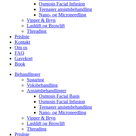
Osmosis Facial Infusion
Teenager ansigtsbehandling
Nano- og Microneedling
Vipper & Bryn
Lashlift og Browlift
Threading
Prisliste
Kontakt
Om os
FAQ
Gavekort
Book
Behandlinger
Sugaring
Voksbehandling
Ansigtsbehandlinger
Osmosis Facial Basis
Osmosis Facial Infusion
Teenager ansigtsbehandling
Nano- og Microneedling
Vipper & Bryn
Lashlift og Browlift
Threading
Prisliste