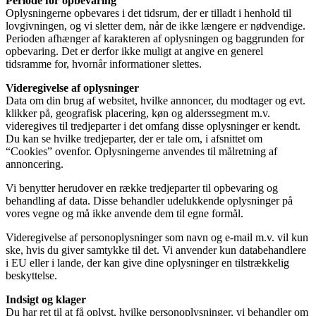
Periode for opbevaring
Oplysningerne opbevares i det tidsrum, der er tilladt i henhold til
lovgivningen, og vi sletter dem, når de ikke længere er nødvendige.
Perioden afhænger af karakteren af oplysningen og baggrunden for
opbevaring. Det er derfor ikke muligt at angive en generel
tidsramme for, hvornår informationer slettes.
Videregivelse af oplysninger
Data om din brug af websitet, hvilke annoncer, du modtager og evt.
klikker på, geografisk placering, køn og alderssegment m.v.
videregives til tredjeparter i det omfang disse oplysninger er kendt.
Du kan se hvilke tredjeparter, der er tale om, i afsnittet om
“Cookies” ovenfor. Oplysningerne anvendes til målretning af
annoncering.
Vi benytter herudover en række tredjeparter til opbevaring og
behandling af data. Disse behandler udelukkende oplysninger på
vores vegne og må ikke anvende dem til egne formål.
Videregivelse af personoplysninger som navn og e-mail m.v. vil kun
ske, hvis du giver samtykke til det. Vi anvender kun databehandlere
i EU eller i lande, der kan give dine oplysninger en tilstrækkelig
beskyttelse.
Indsigt og klager
Du har ret til at få oplyst, hvilke personoplysninger, vi behandler om