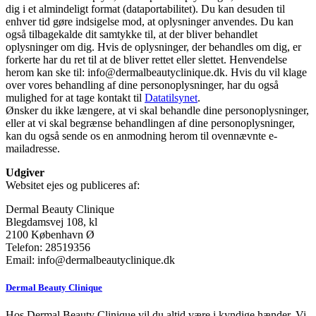
dig i et almindeligt format (dataportabilitet). Du kan desuden til
enhver tid gøre indsigelse mod, at oplysninger anvendes. Du kan
også tilbagekalde dit samtykke til, at der bliver behandlet
oplysninger om dig. Hvis de oplysninger, der behandles om dig, er
forkerte har du ret til at de bliver rettet eller slettet. Henvendelse
herom kan ske til:
info@dermalbeautyclinique.dk
. Hvis du vil klage
over vores behandling af dine personoplysninger, har du også
mulighed for at tage kontakt til
Datatilsynet
.
Ønsker du ikke længere, at vi skal behandle dine personoplysninger,
eller at vi skal begrænse behandlingen af dine personoplysninger,
kan du også sende os en anmodning herom til ovennævnte e-
mailadresse.
Udgiver
Websitet ejes og publiceres af:
Dermal Beauty Clinique
Blegdamsvej 108, kl
2100 København Ø
Telefon:
28519356
Email:
info@dermalbeautyclinique.dk
Dermal Beauty Clinique
Hos Dermal Beauty Clinique vil du altid være i kyndige hænder. Vi