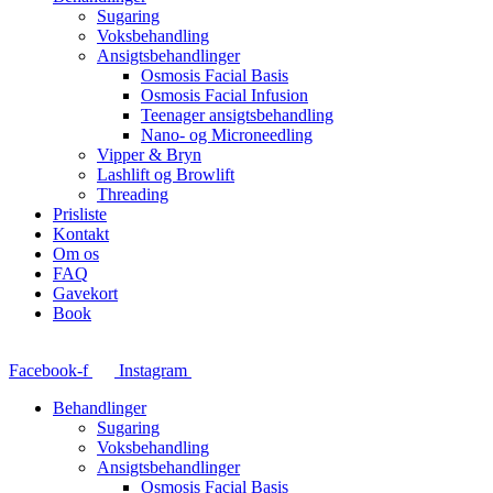
Sugaring
Voksbehandling
Ansigtsbehandlinger
Osmosis Facial Basis
Osmosis Facial Infusion
Teenager ansigtsbehandling
Nano- og Microneedling
Vipper & Bryn
Lashlift og Browlift
Threading
Prisliste
Kontakt
Om os
FAQ
Gavekort
Book
Facebook-f
Instagram
Behandlinger
Sugaring
Voksbehandling
Ansigtsbehandlinger
Osmosis Facial Basis